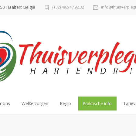
50 Haaltert België
(+32) 492/47.92.32
info@thuisverpleg
r ons
Welke zorgen
Regio
Praktische info
Tariev